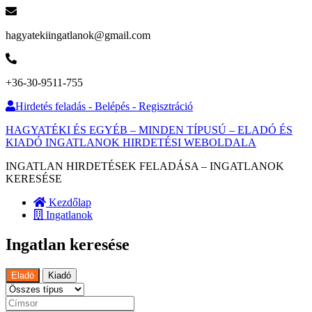
hagyatekiingatlanok@gmail.com
+36-30-9511-755
Hirdetés feladás - Belépés - Regisztráció
HAGYATÉKI ÉS EGYÉB – MINDEN TÍPUSÚ – ELADÓ ÉS
KIADÓ INGATLANOK HIRDETÉSI WEBOLDALA
INGATLAN HIRDETÉSEK FELADÁSA – INGATLANOK
KERESÉSE
Kezdőlap
Ingatlanok
Ingatlan keresése
Eladó
Kiadó