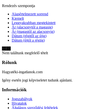
Rendezés szempontja
Alapértelmezett sorrend
Kiemelt
Leggyakrabban megtekintett
Ár (alacsonytól a magasig)
Ár (magastól az alacsonyig)
Dátum (régitől az újig)
Dátum (újtól a régiig)
Nem találtunk megfelelő tételt
Rólunk
Hagyatéki-ingatlanok.com
Igény esetén jogi képviseletet tudunk ajánlani.
Információk
Jogszabályok
Hivatalok
Általános szerződési feltételek