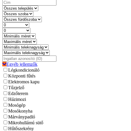
Egyéb jellemzők
Légkondicionáló
Központi fűtés
Elektromos kapu
Tűzjelző
Edzőterem
Házimozi
Mosógép
Mosókonyha
Márványpadló
Mikrohullámú sütő
Hűtőszekrény