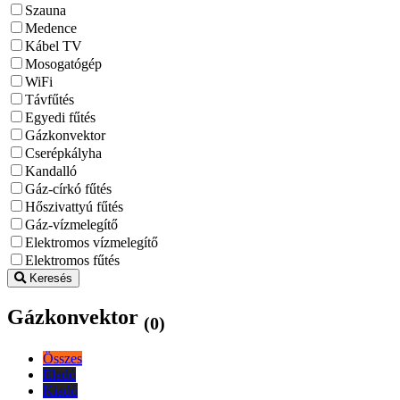
Szauna
Medence
Kábel TV
Mosogatógép
WiFi
Távfűtés
Egyedi fűtés
Gázkonvektor
Cserépkályha
Kandalló
Gáz-církó fűtés
Hőszivattyú fűtés
Gáz-vízmelegítő
Elektromos vízmelegítő
Elektromos fűtés
Keresés
Gázkonvektor
(0)
Összes
Eladó
Kiadó