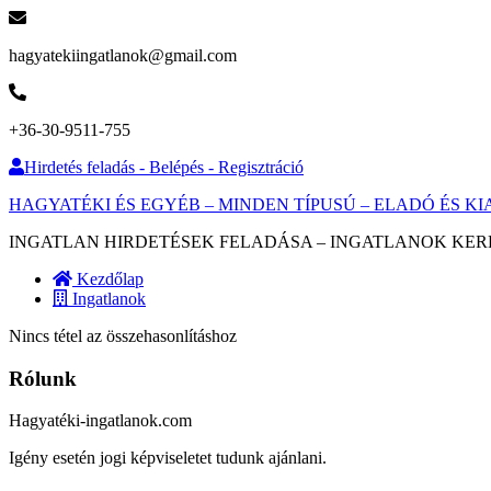
hagyatekiingatlanok@gmail.com
+36-30-9511-755
Hirdetés feladás - Belépés - Regisztráció
HAGYATÉKI ÉS EGYÉB – MINDEN TÍPUSÚ – ELADÓ ÉS 
INGATLAN HIRDETÉSEK FELADÁSA – INGATLANOK KER
Kezdőlap
Ingatlanok
Nincs tétel az összehasonlításhoz
Rólunk
Hagyatéki-ingatlanok.com
Igény esetén jogi képviseletet tudunk ajánlani.