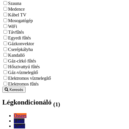
Szauna
Medence
Kábel TV
Mosogatógép
WiFi
Távfűtés
Egyedi fűtés
Gázkonvektor
Cserépkályha
Kandalló
Gáz-církó fűtés
Hőszivattyú fűtés
Gáz-vízmelegítő
Elektromos vízmelegítő
Elektromos fűtés
Keresés
Légkondicionáló
(1)
Összes
Eladó
Kiadó