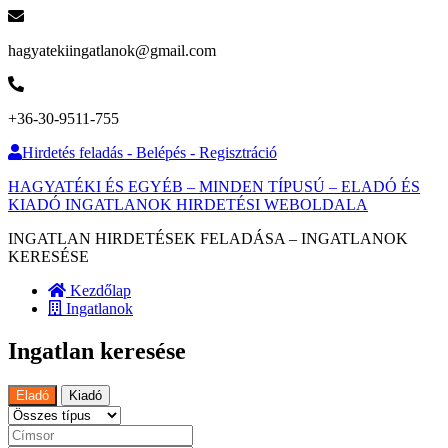
hagyatekiingatlanok@gmail.com
+36-30-9511-755
Hirdetés feladás - Belépés - Regisztráció
HAGYATÉKI ÉS EGYÉB – MINDEN TÍPUSÚ – ELADÓ ÉS
KIADÓ INGATLANOK HIRDETÉSI WEBOLDALA
INGATLAN HIRDETÉSEK FELADÁSA – INGATLANOK
KERESÉSE
Kezdőlap
Ingatlanok
Ingatlan keresése
Eladó
Kiadó