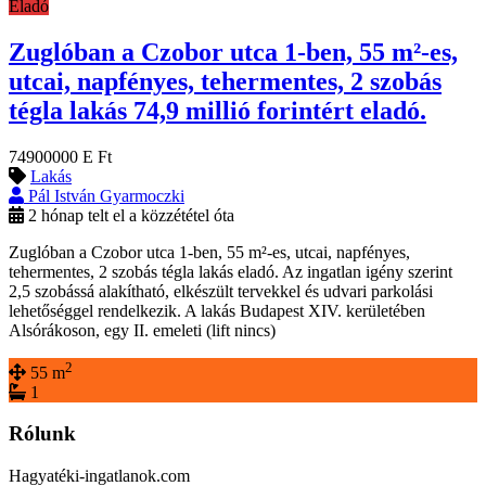
Eladó
Zuglóban a Czobor utca 1-ben, 55 m²-es,
utcai, napfényes, tehermentes, 2 szobás
tégla lakás 74,9 millió forintért eladó.
74900000 E Ft
Lakás
Pál István Gyarmoczki
2 hónap telt el a közzététel óta
Zuglóban a Czobor utca 1-ben, 55 m²-es, utcai, napfényes,
tehermentes, 2 szobás tégla lakás eladó. Az ingatlan igény szerint
2,5 szobássá alakítható, elkészült tervekkel és udvari parkolási
lehetőséggel rendelkezik. A lakás Budapest XIV. kerületében
Alsórákoson, egy II. emeleti (lift nincs)
2
55 m
1
Rólunk
Hagyatéki-ingatlanok.com