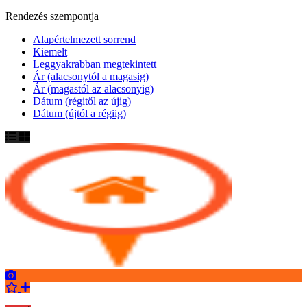
Rendezés szempontja
Alapértelmezett sorrend
Kiemelt
Leggyakrabban megtekintett
Ár (alacsonytól a magasig)
Ár (magastól az alacsonyig)
Dátum (régitől az újig)
Dátum (újtól a régiig)