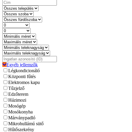
Egyéb jellemzők
Légkondicionáló
Központi fűtés
Elektromos kapu
Tűzjelző
Edzőterem
Házimozi
Mosógép
Mosókonyha
Márványpadló
Mikrohullámú sütő
Hűtőszekrény