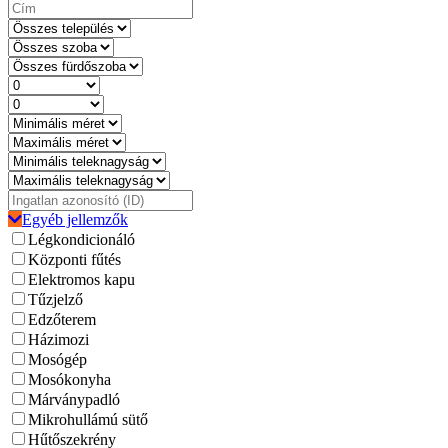
Egyéb jellemzők
Légkondicionáló
Központi fűtés
Elektromos kapu
Tűzjelző
Edzőterem
Házimozi
Mosógép
Mosókonyha
Márványpadló
Mikrohullámú sütő
Hűtőszekrény