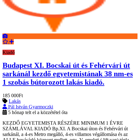
Kiadó
Budapest XI. Bocskai út és Fehérvári út
sarkánál kezdő egyetemistának 38 nm-es
1 szobás bútorozott lakás kiadó.
185 000Ft
Lakás
Pál István Gyarmoczki
5 hónap telt el a közzététel óta
KEZDŐ EGYETEMISTA RÉSZÉRE MINIMUM 1 ÉVRE
SZÁMLÁVAL KIADÓ Bp.XI. A Bocskai úton és Fehérvári út
sarkánál, a 4-es Metro megálló, 4-es villamos végállomása és az
ALLE bevásárló központ mellett, egy V. emeleti ( lift van) tégla