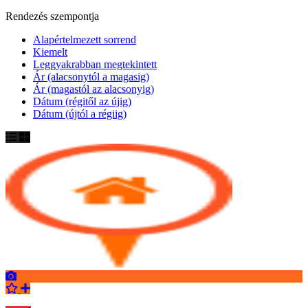
Rendezés szempontja
Alapértelmezett sorrend
Kiemelt
Leggyakrabban megtekintett
Ár (alacsonytól a magasig)
Ár (magastól az alacsonyig)
Dátum (régitől az újig)
Dátum (újtól a régiig)