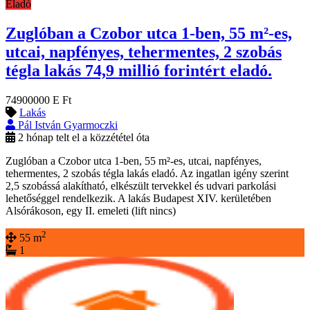
Eladó
Zuglóban a Czobor utca 1-ben, 55 m²-es,
utcai, napfényes, tehermentes, 2 szobás
tégla lakás 74,9 millió forintért eladó.
74900000 E Ft
Lakás
Pál István Gyarmoczki
2 hónap telt el a közzététel óta
Zuglóban a Czobor utca 1-ben, 55 m²-es, utcai, napfényes,
tehermentes, 2 szobás tégla lakás eladó. Az ingatlan igény szerint
2,5 szobássá alakítható, elkészült tervekkel és udvari parkolási
lehetőséggel rendelkezik. A lakás Budapest XIV. kerületében
Alsórákoson, egy II. emeleti (lift nincs)
2
55 m
1