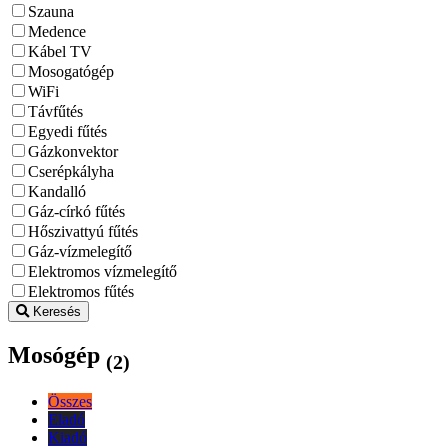
Szauna
Medence
Kábel TV
Mosogatógép
WiFi
Távfűtés
Egyedi fűtés
Gázkonvektor
Cserépkályha
Kandalló
Gáz-církó fűtés
Hőszivattyú fűtés
Gáz-vízmelegítő
Elektromos vízmelegítő
Elektromos fűtés
Keresés
Mosógép
(2)
Összes
Eladó
Kiadó