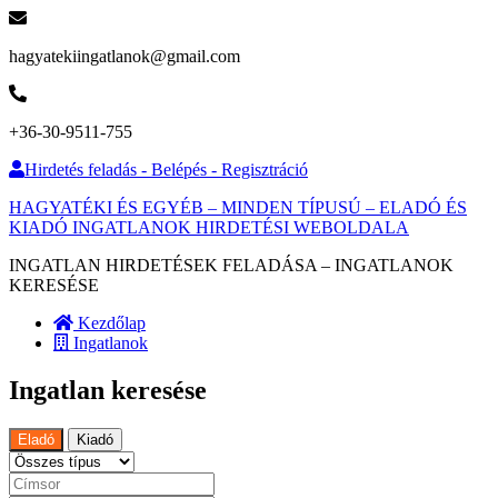
hagyatekiingatlanok@gmail.com
+36-30-9511-755
Hirdetés feladás - Belépés - Regisztráció
HAGYATÉKI ÉS EGYÉB – MINDEN TÍPUSÚ – ELADÓ ÉS
KIADÓ INGATLANOK HIRDETÉSI WEBOLDALA
INGATLAN HIRDETÉSEK FELADÁSA – INGATLANOK
KERESÉSE
Kezdőlap
Ingatlanok
Ingatlan keresése
Eladó
Kiadó