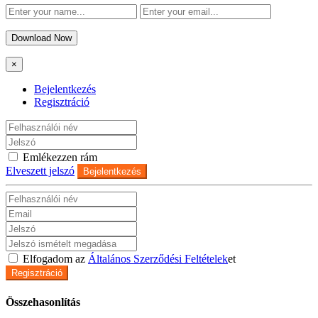
Download Now
×
Bejelentkezés
Regisztráció
Emlékezzen rám
Elveszett jelszó
Bejelentkezés
Elfogadom az
Általános Szerződési Feltételek
et
Regisztráció
Összehasonlítás