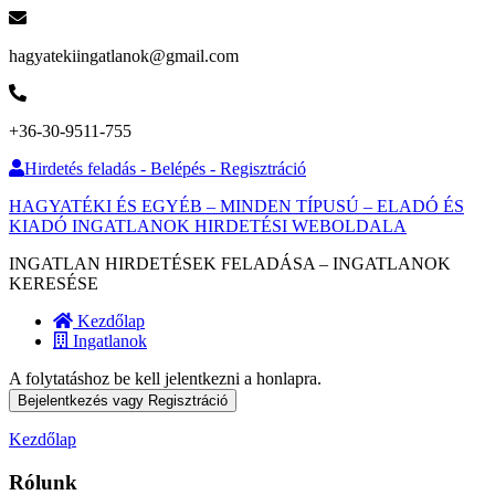
hagyatekiingatlanok@gmail.com
+36-30-9511-755
Hirdetés feladás - Belépés - Regisztráció
HAGYATÉKI ÉS EGYÉB – MINDEN TÍPUSÚ – ELADÓ ÉS
KIADÓ INGATLANOK HIRDETÉSI WEBOLDALA
INGATLAN HIRDETÉSEK FELADÁSA – INGATLANOK
KERESÉSE
Kezdőlap
Ingatlanok
A folytatáshoz be kell jelentkezni a honlapra.
Bejelentkezés vagy Regisztráció
Kezdőlap
Rólunk