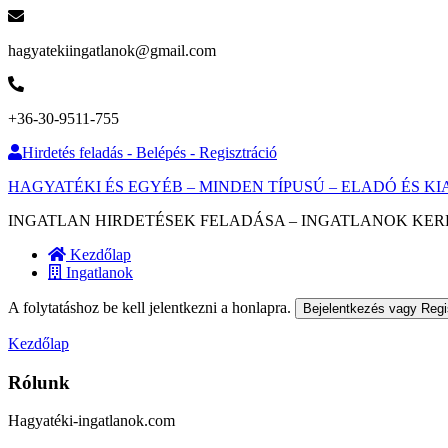
hagyatekiingatlanok@gmail.com
+36-30-9511-755
Hirdetés feladás - Belépés - Regisztráció
HAGYATÉKI ÉS EGYÉB – MINDEN TÍPUSÚ – ELADÓ ÉS 
INGATLAN HIRDETÉSEK FELADÁSA – INGATLANOK KER
Kezdőlap
Ingatlanok
A folytatáshoz be kell jelentkezni a honlapra.
Bejelentkezés vagy Regi
Kezdőlap
Rólunk
Hagyatéki-ingatlanok.com