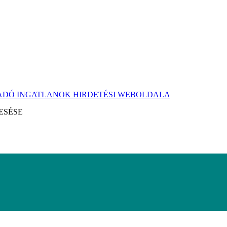
KIADÓ INGATLANOK HIRDETÉSI WEBOLDALA
ESÉSE