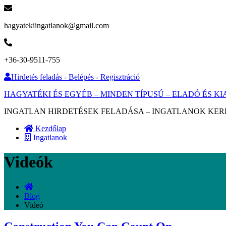
hagyatekiingatlanok@gmail.com
+36-30-9511-755
Hirdetés feladás - Belépés - Regisztráció
HAGYATÉKI ÉS EGYÉB – MINDEN TÍPUSÚ – ELADÓ ÉS 
INGATLAN HIRDETÉSEK FELADÁSA – INGATLANOK KER
Kezdőlap
Ingatlanok
Videók
Blog
Videó