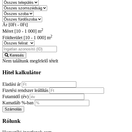
Ár [
0Ft
-
0Ft
]
2
Méret [
10
-
1 000
] m
2
Földterület [
10
-
1 000
] m
Keresés
Nem találtunk megfelelő tételt
Hitel kalkulátor
Eladási ár
Fizetési rendszer leállítás
Futamidő (év)
Kamatláb %-ban
Számolás
Rólunk