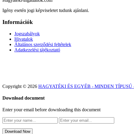
Hagyatéki-ingatlanok.com
Igény esetén jogi képviseletet tudunk ajánlani.
Információk
Jogszabályok
Hivatalok
Általános szerződési feltételek
Adatkezelési tájékoztató
Copyright © 2026
HAGYATÉKI ÉS EGYÉB - MINDEN TÍPUSÚ
Download document
Enter your email before downloading this document
Download Now