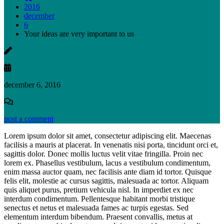
2016
december
6
Your ideas are very important to us
december 6, 2016
post a comment
Lorem ipsum dolor sit amet, consectetur adipiscing elit. Maecenas
facilisis a mauris at placerat. In venenatis nisi porta, tincidunt orci et,
sagittis dolor. Donec mollis luctus velit vitae fringilla. Proin nec
lorem ex. Phasellus vestibulum, lacus a vestibulum condimentum,
enim massa auctor quam, nec facilisis ante diam id tortor. Quisque
felis elit, molestie ac cursus sagittis, malesuada ac tortor. Aliquam
quis aliquet purus, pretium vehicula nisl. In imperdiet ex nec
interdum condimentum. Pellentesque habitant morbi tristique
senectus et netus et malesuada fames ac turpis egestas. Sed
elementum interdum bibendum. Praesent convallis, metus at