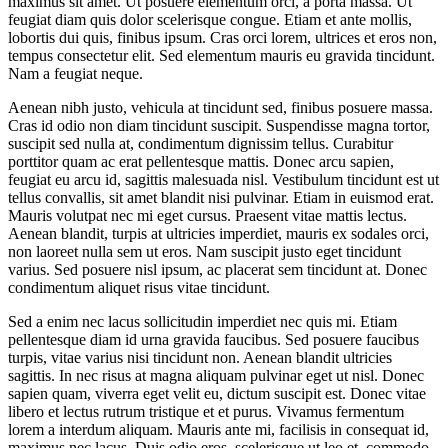
maximus sit amet. Ut posuere elementum orci, a porta massa. Ut
feugiat diam quis dolor scelerisque congue. Etiam et ante mollis,
lobortis dui quis, finibus ipsum. Cras orci lorem, ultrices et eros non,
tempus consectetur elit. Sed elementum mauris eu gravida tincidunt.
Nam a feugiat neque.
Aenean nibh justo, vehicula at tincidunt sed, finibus posuere massa.
Cras id odio non diam tincidunt suscipit. Suspendisse magna tortor,
suscipit sed nulla at, condimentum dignissim tellus. Curabitur
porttitor quam ac erat pellentesque mattis. Donec arcu sapien,
feugiat eu arcu id, sagittis malesuada nisl. Vestibulum tincidunt est ut
tellus convallis, sit amet blandit nisi pulvinar. Etiam in euismod erat.
Mauris volutpat nec mi eget cursus. Praesent vitae mattis lectus.
Aenean blandit, turpis at ultricies imperdiet, mauris ex sodales orci,
non laoreet nulla sem ut eros. Nam suscipit justo eget tincidunt
varius. Sed posuere nisl ipsum, ac placerat sem tincidunt at. Donec
condimentum aliquet risus vitae tincidunt.
Sed a enim nec lacus sollicitudin imperdiet nec quis mi. Etiam
pellentesque diam id urna gravida faucibus. Sed posuere faucibus
turpis, vitae varius nisi tincidunt non. Aenean blandit ultricies
sagittis. In nec risus at magna aliquam pulvinar eget ut nisl. Donec
sapien quam, viverra eget velit eu, dictum suscipit est. Donec vitae
libero et lectus rutrum tristique et et purus. Vivamus fermentum
lorem a interdum aliquam. Mauris ante mi, facilisis in consequat id,
maximus nec lacus. Duis odio eros, scelerisque ut leo et, commodo