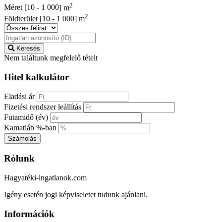
2
Méret [
10
-
1 000
] m
2
Földterület [
10
-
1 000
] m
Keresés
Nem találtunk megfelelő tételt
Hitel kalkulátor
Eladási ár
Fizetési rendszer leállítás
Futamidő (év)
Kamatláb %-ban
Számolás
Rólunk
Hagyatéki-ingatlanok.com
Igény esetén jogi képviseletet tudunk ajánlani.
Információk