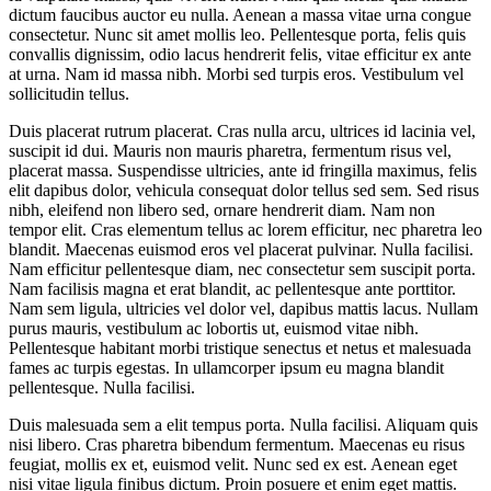
dictum faucibus auctor eu nulla. Aenean a massa vitae urna congue
consectetur. Nunc sit amet mollis leo. Pellentesque porta, felis quis
convallis dignissim, odio lacus hendrerit felis, vitae efficitur ex ante
at urna. Nam id massa nibh. Morbi sed turpis eros. Vestibulum vel
sollicitudin tellus.
Duis placerat rutrum placerat. Cras nulla arcu, ultrices id lacinia vel,
suscipit id dui. Mauris non mauris pharetra, fermentum risus vel,
placerat massa. Suspendisse ultricies, ante id fringilla maximus, felis
elit dapibus dolor, vehicula consequat dolor tellus sed sem. Sed risus
nibh, eleifend non libero sed, ornare hendrerit diam. Nam non
tempor elit. Cras elementum tellus ac lorem efficitur, nec pharetra leo
blandit. Maecenas euismod eros vel placerat pulvinar. Nulla facilisi.
Nam efficitur pellentesque diam, nec consectetur sem suscipit porta.
Nam facilisis magna et erat blandit, ac pellentesque ante porttitor.
Nam sem ligula, ultricies vel dolor vel, dapibus mattis lacus. Nullam
purus mauris, vestibulum ac lobortis ut, euismod vitae nibh.
Pellentesque habitant morbi tristique senectus et netus et malesuada
fames ac turpis egestas. In ullamcorper ipsum eu magna blandit
pellentesque. Nulla facilisi.
Duis malesuada sem a elit tempus porta. Nulla facilisi. Aliquam quis
nisi libero. Cras pharetra bibendum fermentum. Maecenas eu risus
feugiat, mollis ex et, euismod velit. Nunc sed ex est. Aenean eget
nisi vitae ligula finibus dictum. Proin posuere et enim eget mattis.