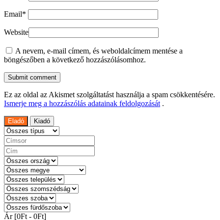
Email
*
Website
A nevem, e-mail címem, és weboldalcímem mentése a
böngészőben a következő hozzászólásomhoz.
Ez az oldal az Akismet szolgáltatást használja a spam csökkentésére.
Ismerje meg a hozzászólás adatainak feldolgozását
.
Eladó
Kiadó
Ár [
0Ft
-
0Ft
]