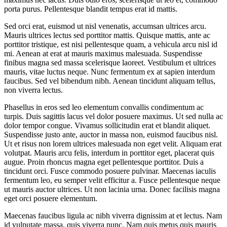
porta purus. Pellentesque blandit tempus erat id mattis.
Sed orci erat, euismod ut nisl venenatis, accumsan ultrices arcu.
Mauris ultrices lectus sed porttitor mattis. Quisque mattis, ante ac
porttitor tristique, est nisi pellentesque quam, a vehicula arcu nisl id
mi. Aenean at erat at mauris maximus malesuada. Suspendisse
finibus magna sed massa scelerisque laoreet. Vestibulum et ultrices
mauris, vitae luctus neque. Nunc fermentum ex at sapien interdum
faucibus. Sed vel bibendum nibh. Aenean tincidunt aliquam tellus,
non viverra lectus.
Phasellus in eros sed leo elementum convallis condimentum ac
turpis. Duis sagittis lacus vel dolor posuere maximus. Ut sed nulla ac
dolor tempor congue. Vivamus sollicitudin erat et blandit aliquet.
Suspendisse justo ante, auctor in massa non, euismod faucibus nisl.
Ut et risus non lorem ultrices malesuada non eget velit. Aliquam erat
volutpat. Mauris arcu felis, interdum in porttitor eget, placerat quis
augue. Proin rhoncus magna eget pellentesque porttitor. Duis a
tincidunt orci. Fusce commodo posuere pulvinar. Maecenas iaculis
fermentum leo, eu semper velit efficitur a. Fusce pellentesque neque
ut mauris auctor ultrices. Ut non lacinia urna. Donec facilisis magna
eget orci posuere elementum.
Maecenas faucibus ligula ac nibh viverra dignissim at et lectus. Nam
id vulputate massa, quis viverra nunc. Nam quis metus quis mauris