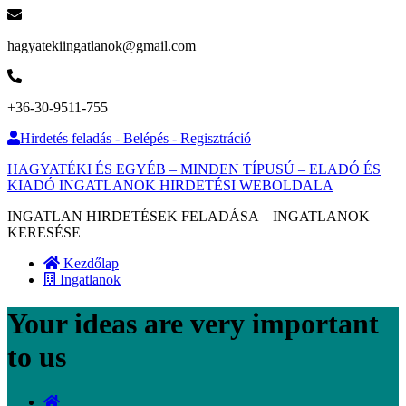
hagyatekiingatlanok@gmail.com
+36-30-9511-755
Hirdetés feladás - Belépés - Regisztráció
HAGYATÉKI ÉS EGYÉB – MINDEN TÍPUSÚ – ELADÓ ÉS
KIADÓ INGATLANOK HIRDETÉSI WEBOLDALA
INGATLAN HIRDETÉSEK FELADÁSA – INGATLANOK
KERESÉSE
Kezdőlap
Ingatlanok
Your ideas are very important
to us