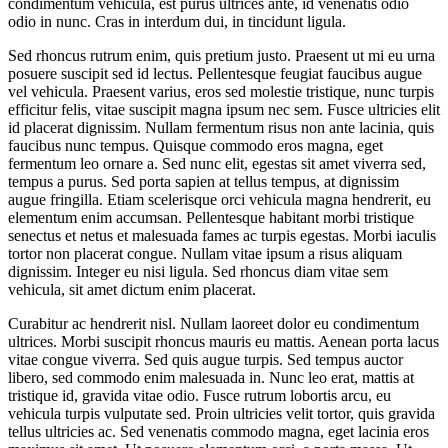
condimentum vehicula, est purus ultrices ante, id venenatis odio
odio in nunc. Cras in interdum dui, in tincidunt ligula.
Sed rhoncus rutrum enim, quis pretium justo. Praesent ut mi eu urna
posuere suscipit sed id lectus. Pellentesque feugiat faucibus augue
vel vehicula. Praesent varius, eros sed molestie tristique, nunc turpis
efficitur felis, vitae suscipit magna ipsum nec sem. Fusce ultricies elit
id placerat dignissim. Nullam fermentum risus non ante lacinia, quis
faucibus nunc tempus. Quisque commodo eros magna, eget
fermentum leo ornare a. Sed nunc elit, egestas sit amet viverra sed,
tempus a purus. Sed porta sapien at tellus tempus, at dignissim
augue fringilla. Etiam scelerisque orci vehicula magna hendrerit, eu
elementum enim accumsan. Pellentesque habitant morbi tristique
senectus et netus et malesuada fames ac turpis egestas. Morbi iaculis
tortor non placerat congue. Nullam vitae ipsum a risus aliquam
dignissim. Integer eu nisi ligula. Sed rhoncus diam vitae sem
vehicula, sit amet dictum enim placerat.
Curabitur ac hendrerit nisl. Nullam laoreet dolor eu condimentum
ultrices. Morbi suscipit rhoncus mauris eu mattis. Aenean porta lacus
vitae congue viverra. Sed quis augue turpis. Sed tempus auctor
libero, sed commodo enim malesuada in. Nunc leo erat, mattis at
tristique id, gravida vitae odio. Fusce rutrum lobortis arcu, eu
vehicula turpis vulputate sed. Proin ultricies velit tortor, quis gravida
tellus ultricies ac. Sed venenatis commodo magna, eget lacinia eros