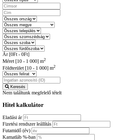
Ár [
0Ft
-
0Ft
]
2
Méret [
10
-
1 000
] m
2
Földterület [
10
-
1 000
] m
Keresés
Nem találtunk megfelelő tételt
Hitel kalkulátor
Eladási ár
Fizetési rendszer leállítás
Futamidő (év)
Kamatláb %-ban