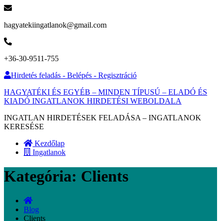
hagyatekiingatlanok@gmail.com
+36-30-9511-755
Hirdetés feladás - Belépés - Regisztráció
HAGYATÉKI ÉS EGYÉB – MINDEN TÍPUSÚ – ELADÓ ÉS
KIADÓ INGATLANOK HIRDETÉSI WEBOLDALA
INGATLAN HIRDETÉSEK FELADÁSA – INGATLANOK
KERESÉSE
Kezdőlap
Ingatlanok
Kategória:
Clients
Blog
Clients