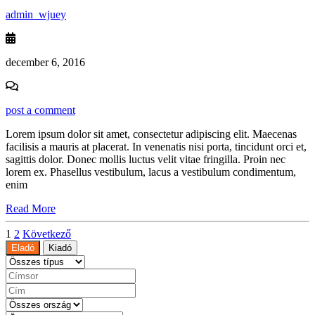
admin_wjuey
december 6, 2016
post a comment
Lorem ipsum dolor sit amet, consectetur adipiscing elit. Maecenas
facilisis a mauris at placerat. In venenatis nisi porta, tincidunt orci et,
sagittis dolor. Donec mollis luctus velit vitae fringilla. Proin nec
lorem ex. Phasellus vestibulum, lacus a vestibulum condimentum,
enim
Read More
Bejegyzések
1
2
Következő
Eladó
Kiadó
lapozása