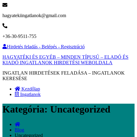
hagyatekiingatlanok@gmail.com
+36-30-9511-755
Hirdetés feladás - Belépés - Regisztráció
HAGYATÉKI ÉS EGYÉB – MINDEN TÍPUSÚ – ELADÓ ÉS
KIADÓ INGATLANOK HIRDETÉSI WEBOLDALA
INGATLAN HIRDETÉSEK FELADÁSA – INGATLANOK
KERESÉSE
Kezdőlap
Ingatlanok
Kategória:
Uncategorized
Blog
Uncategorized