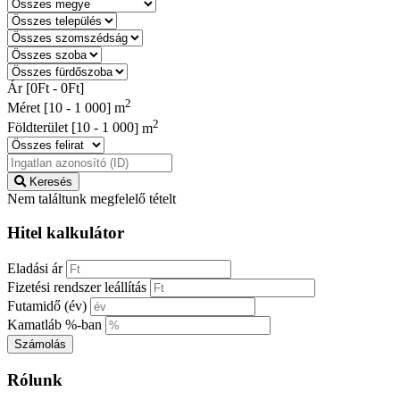
Ár [
0Ft
-
0Ft
]
2
Méret [
10
-
1 000
] m
2
Földterület [
10
-
1 000
] m
Keresés
Nem találtunk megfelelő tételt
Hitel kalkulátor
Eladási ár
Fizetési rendszer leállítás
Futamidő (év)
Kamatláb %-ban
Számolás
Rólunk