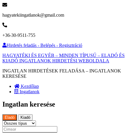
hagyatekiingatlanok@gmail.com
+36-30-9511-755
Hirdetés feladás - Belépés - Regisztráció
HAGYATÉKI ÉS EGYÉB – MINDEN TÍPUSÚ – ELADÓ ÉS
KIADÓ INGATLANOK HIRDETÉSI WEBOLDALA
INGATLAN HIRDETÉSEK FELADÁSA – INGATLANOK
KERESÉSE
Kezdőlap
Ingatlanok
Ingatlan keresése
Eladó
Kiadó