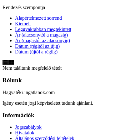
Rendezés szempontja
Alapértelmezett sorrend
Kiemelt
Leggyakrabban megtekintett
Ár (alacsonytól a magasig)
Ár (magastól az alacsonyig)
Dátum (régitől az újig)
Dátum (újtól a régiig)
Nem találtunk megfelelő tételt
Rólunk
Hagyatéki-ingatlanok.com
Igény esetén jogi képviseletet tudunk ajánlani.
Információk
Jogszabályok
Hivatalok
Általános szerződési feltételek