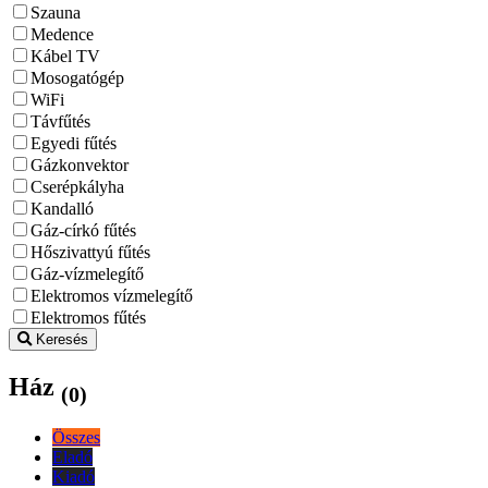
Szauna
Medence
Kábel TV
Mosogatógép
WiFi
Távfűtés
Egyedi fűtés
Gázkonvektor
Cserépkályha
Kandalló
Gáz-církó fűtés
Hőszivattyú fűtés
Gáz-vízmelegítő
Elektromos vízmelegítő
Elektromos fűtés
Keresés
Ház
(0)
Összes
Eladó
Kiadó