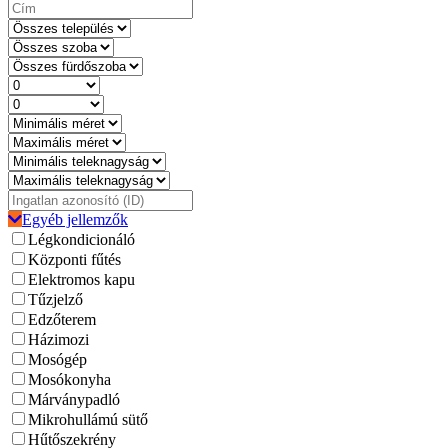
Egyéb jellemzők
Légkondicionáló
Központi fűtés
Elektromos kapu
Tűzjelző
Edzőterem
Házimozi
Mosógép
Mosókonyha
Márványpadló
Mikrohullámú sütő
Hűtőszekrény